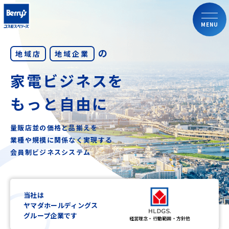
MENU
の
地域店
地域企業
家電ビジネスを
もっと自由に
量販店並の価格と品揃えを
業種や規模に関係なく実現する
会員制ビジネスシステム
当社は
ヤマダホールディングス
グループ企業です
経営理念・行動範囲・方針他