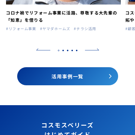
コロナ禍でリフォーム事業に活路、尊敬する大先輩の
コス
「知恵」を借りる
拓や
#リフォーム事業
#ヤマダホームズ
#チラシ活用
#顧
活用事例一覧
コスモスベリーズ
はじめてガイド