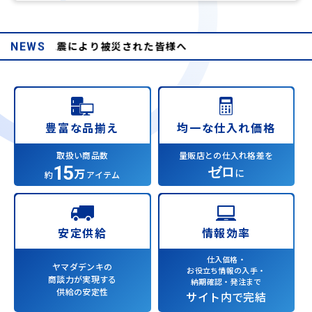
年熊本地震により被災された皆様へ
NEWS
均一な仕入れ価格
豊富な品揃え
量販店との仕入れ格差を
取扱い商品数
15
ゼロ
万
に
約
アイテム
情報効率
安定供給
仕入価格・
ヤマダデンキの
お役立ち情報の入手・
商談力が実現する
納期確認・発注まで
供給の安定性
サイト内で完結