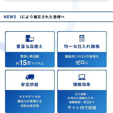
年熊本地震により被災された皆様へ
NEWS
均一な仕入れ価格
豊富な品揃え
量販店との仕入れ格差を
取扱い商品数
15
ゼロ
万
に
約
アイテム
情報効率
安定供給
仕入価格・
ヤマダデンキの
お役立ち情報の入手・
商談力が実現する
納期確認・発注まで
供給の安定性
サイト内で完結