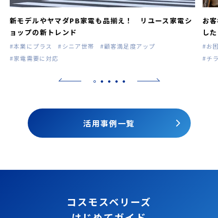
新モデルやヤマダPB家電も品揃え！ リユース家電シ
お客
ョップの新トレンド
した
#本業にプラス
#シニア世帯
#顧客満足度アップ
#お
#家電需要に対応
#チ
活用事例一覧
コスモスベリーズ
はじめてガイド