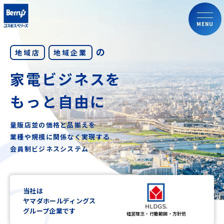
MENU
の
地域店
地域企業
家電ビジネスを
もっと自由に
量販店並の価格と品揃えを
業種や規模に関係なく実現する
会員制ビジネスシステム
当社は
ヤマダホールディングス
グループ企業です
経営理念・行動範囲・方針他