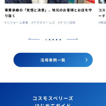
事業承継の「覚悟と決意」、地元のお客様とお店を守
コス
り抜く
ード
#リフォーム事業
#ヤマダホームズ
#チラシ活用
#商
活用事例一覧
コスモスベリーズ
はじめてガイド