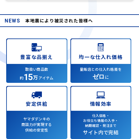
和8年熊本地震により被災された皆様へ
NEWS
均一な仕入れ価格
豊富な品揃え
量販店との仕入れ格差を
取扱い商品数
15
ゼロ
万
に
約
アイテム
情報効率
安定供給
仕入価格・
ヤマダデンキの
お役立ち情報の入手・
商談力が実現する
納期確認・発注まで
供給の安定性
サイト内で完結