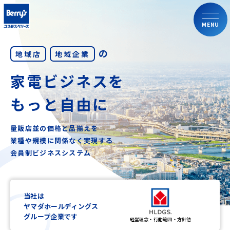
MENU
の
地域店
地域企業
家電ビジネスを
もっと自由に
量販店並の価格と品揃えを
業種や規模に関係なく実現する
会員制ビジネスシステム
当社は
ヤマダホールディングス
グループ企業です
経営理念・行動範囲・方針他