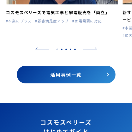
モ
コスモスベリーズで電気工事と家電販売を「両立」
新サ
ービ
#本業にプラス
#顧客満足度アップ
#家電需要に対応
#本
#顧
活用事例一覧
コスモスベリーズ
はじめてガイド