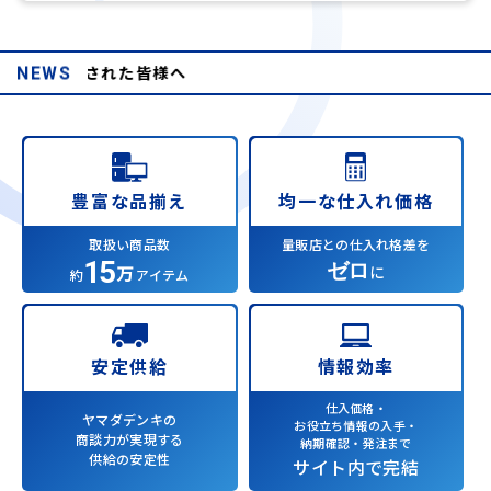
より被災された皆様へ
NEWS
均一な仕入れ価格
豊富な品揃え
量販店との仕入れ格差を
取扱い商品数
15
ゼロ
万
に
約
アイテム
情報効率
安定供給
仕入価格・
ヤマダデンキの
お役立ち情報の入手・
商談力が実現する
納期確認・発注まで
供給の安定性
サイト内で完結