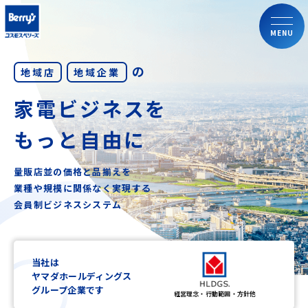
MENU
の
地域店
地域企業
家電ビジネスを
もっと自由に
量販店並の価格と品揃えを
業種や規模に関係なく実現する
会員制ビジネスシステム
当社は
ヤマダホールディングス
グループ企業です
経営理念・行動範囲・方針他