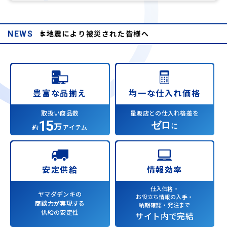
和8年熊本地震により被災された皆様へ
NEWS
均一な仕入れ価格
豊富な品揃え
量販店との仕入れ格差を
取扱い商品数
15
ゼロ
万
に
約
アイテム
情報効率
安定供給
仕入価格・
ヤマダデンキの
お役立ち情報の入手・
商談力が実現する
納期確認・発注まで
供給の安定性
サイト内で完結