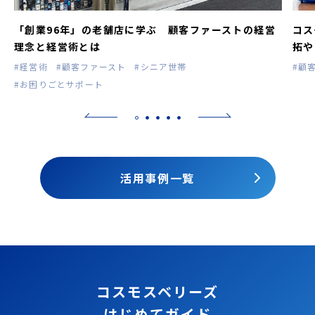
「創業96年」の老舗店に学ぶ 顧客ファーストの経営
コス
理念と経営術とは
拓や
#経営術
#顧客ファースト
#シニア世帯
#顧
#お困りごとサポート
活用事例一覧
コスモスベリーズ
はじめてガイド