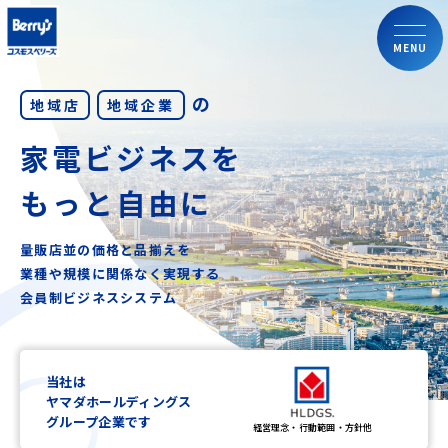
MENU
の
地域店
地域企業
家電ビジネスを
もっと自由に
量販店並の価格と品揃えを
業種や規模に関係なく実現する
会員制ビジネスシステム
当社は
ヤマダホールディングス
グループ企業です
経営理念・行動範囲・方針他