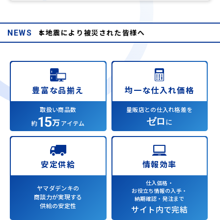
和8年熊本地震により被災された皆様へ
NEWS
均一な仕入れ価格
豊富な品揃え
量販店との仕入れ格差を
取扱い商品数
15
ゼロ
万
に
約
アイテム
情報効率
安定供給
仕入価格・
ヤマダデンキの
お役立ち情報の入手・
商談力が実現する
納期確認・発注まで
供給の安定性
サイト内で完結