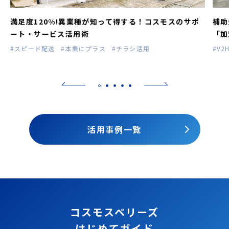
満足度120%!異業種が知って得する！コスモスのサポ
補助
ート・サービス活用術
「加
#スピード配送
#本業にプラス
#チラシ活用
#V2
活用事例一覧
コスモスベリーズ
はじめてガイド