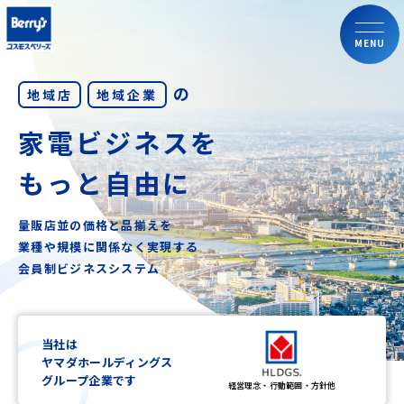
MENU
の
地域店
地域企業
家電ビジネスを
もっと自由に
量販店並の価格と品揃えを
業種や規模に関係なく実現する
会員制ビジネスシステム
当社は
ヤマダホールディングス
グループ企業です
経営理念・行動範囲・方針他