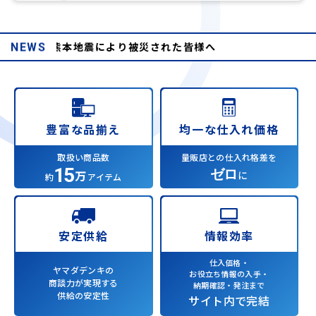
和8年熊本地震により被災された皆様へ
NEWS
均一な仕入れ価格
豊富な品揃え
量販店との仕入れ格差を
取扱い商品数
15
ゼロ
万
に
約
アイテム
情報効率
安定供給
仕入価格・
ヤマダデンキの
お役立ち情報の入手・
商談力が実現する
納期確認・発注まで
供給の安定性
サイト内で完結