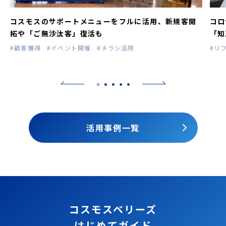
コスモスのサポートメニューをフルに活用、新規客開
コロ
拓や「ご無沙汰客」復活も
「知
#顧客獲得
#イベント開催
#チラシ活用
#リ
活用事例一覧
コスモスベリーズ
はじめてガイド