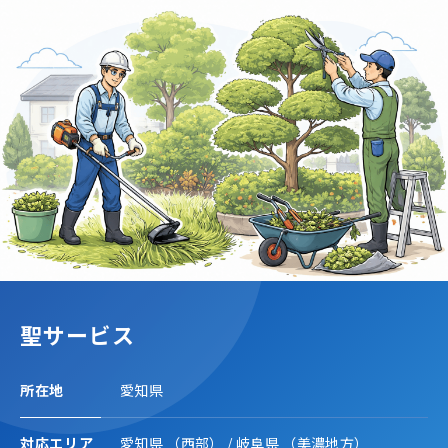
聖サービス
所在地
愛知県
対応エリア
愛知県
（西部）
/
岐阜県
（美濃地方）