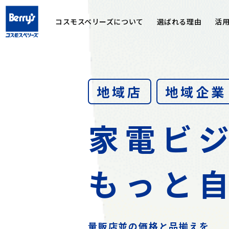
コスモスベリーズについて
選ばれる理由
活
地域店
地域企業
家電ビ
もっと
量販店並の価格と品揃えを