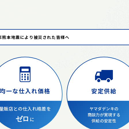
る
年熊本地震により被災された皆様へ
安定供給
均一な仕入れ価格
量販店との仕入れ格差を
ヤマダデンキの
商談力が実現する
ゼロ
に
供給の安定性