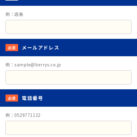
例：店長
メールアドレス
必須
例：sample@berrys.co.jp
電話番号
必須
例：0529771122