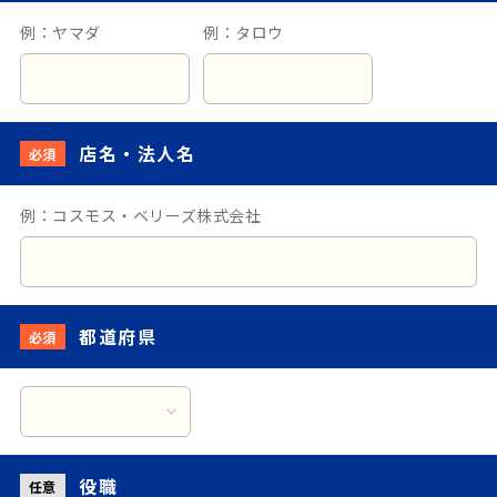
例：ヤマダ
例：タロウ
店名・法人名
必須
例：コスモス・ベリーズ株式会社
都道府県
必須
役職
任意