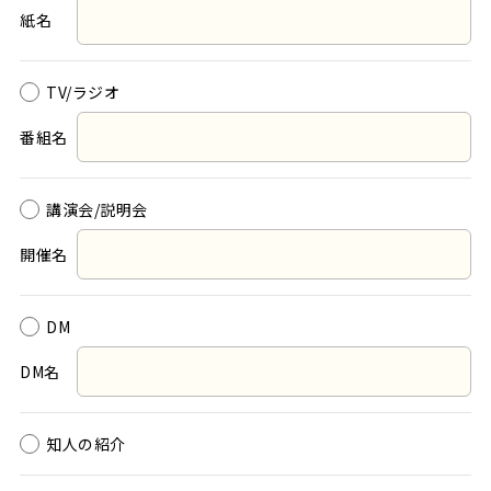
紙名
TV/ラジオ
番組名
講演会/説明会
開催名
DM
DM名
知人の紹介