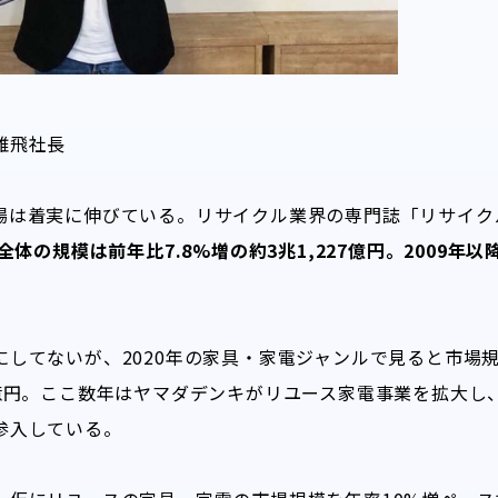
雄飛社長
場は着実に伸びている。リサイクル業界の専門誌「リサイク
全体の規模は前年比7.8%増の約3兆1,227億円。2009年
してないが、2020年の家具・家電ジャンルで見ると市場規模
,371 億円。ここ数年はヤマダデンキがリユース家電事業を拡大
参入している。