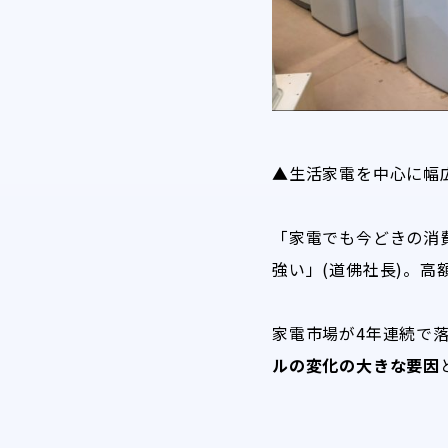
▲生活家電を中心に幅
「家電でも今どきの消
強い」(道佛社長)。
家電市場が4年連続で
ルの変化の大きな要因