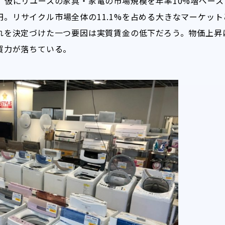
、仮にリユースの家具・家電の市場規模を年率10%増ペー
1億円。リサイクル市場全体の11.1%を占める大きなマーケッ
れを決定づけた一つ要因は実質賃金の低下だろう。物価上昇
買力が落ちている。