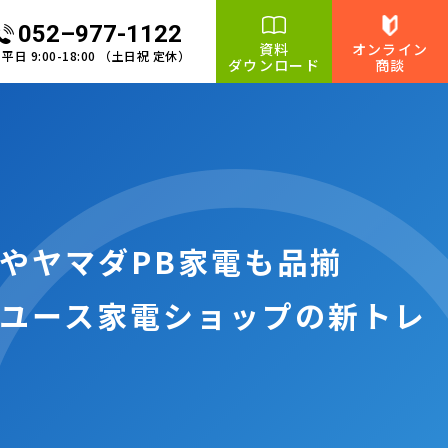
052–977-1122
資料
オンライン
平日 9:00-18:00 （土日祝 定休）
ダウンロード
商談
やヤマダPB家電も品揃
ユース家電ショップの新トレ