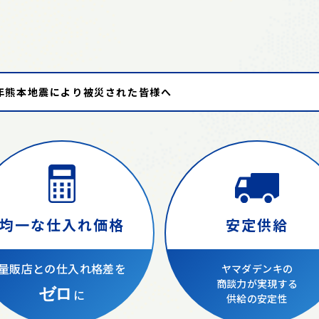
る
年熊本地震により被災された皆様へ
安定供給
均一な仕入れ価格
量販店との仕入れ格差を
ヤマダデンキの
商談力が実現する
ゼロ
に
供給の安定性