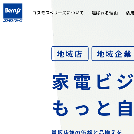
コスモスベリーズについて
選ばれる理由
活
地域店
地域企業
家電ビ
もっと
量販店並の価格と品揃えを