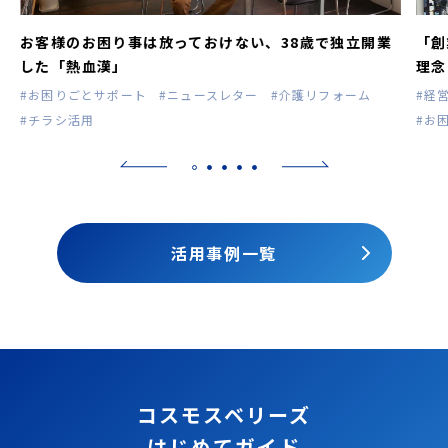
お客様のお困り事は放っておけない、38歳で独立開業
「創
した「熱血漢」
理念
#お困りごとサポート
#ニュースレター
#介護リフォーム
#経
#チラシ活用
#お
活用事例一覧
コスモスベリーズ
はじめてガイド