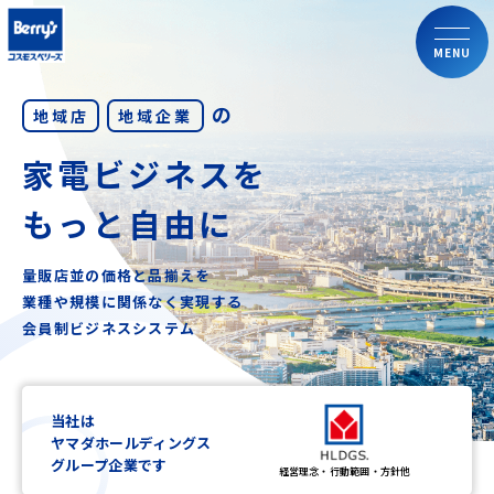
MENU
の
地域店
地域企業
家電ビジネスを
もっと自由に
量販店並の価格と品揃えを
業種や規模に関係なく実現する
会員制ビジネスシステム
当社は
ヤマダホールディングス
グループ企業です
経営理念・行動範囲・方針他