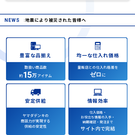
8年熊本地震により被災された皆様へ
NEWS
均一な仕入れ価格
豊富な品揃え
量販店との仕入れ格差を
取扱い商品数
15
ゼロ
万
に
約
アイテム
情報効率
安定供給
仕入価格・
ヤマダデンキの
お役立ち情報の入手・
商談力が実現する
納期確認・発注まで
供給の安定性
サイト内で完結