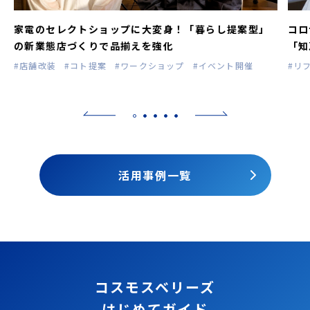
家電のセレクトショップに大変身！「暮らし提案型」
コロ
の新業態店づくりで品揃えを強化
「知
#店舗改装
#コト提案
#ワークショップ
#イベント開催
#リ
活用事例一覧
コスモスベリーズ
はじめてガイド