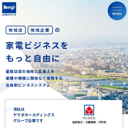
MENU
の
地域店
地域企業
家電ビジネスを
もっと自由に
量販店並の価格と品揃えを
業種や規模に関係なく実現する
会員制ビジネスシステム
当社は
ヤマダホールディングス
グループ企業です
経営理念・行動範囲・方針他