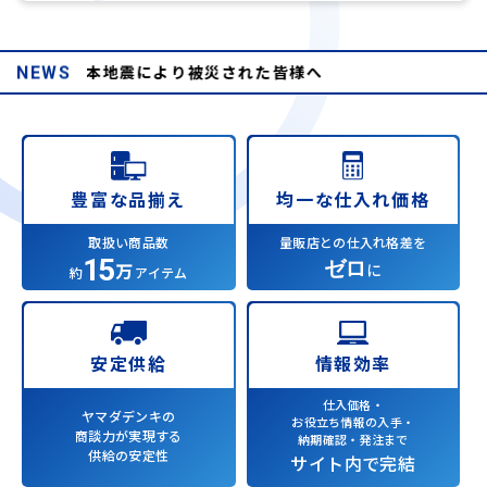
和8年熊本地震により被災された皆様へ
NEWS
均一な仕入れ価格
豊富な品揃え
量販店との仕入れ格差を
取扱い商品数
15
ゼロ
万
に
約
アイテム
情報効率
安定供給
仕入価格・
ヤマダデンキの
お役立ち情報の入手・
商談力が実現する
納期確認・発注まで
供給の安定性
サイト内で完結