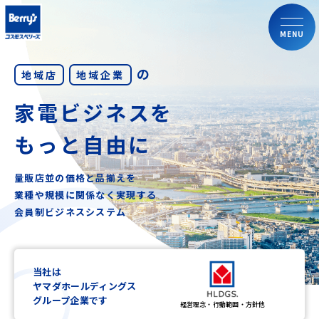
MENU
の
地域店
地域企業
家電ビジネスを
もっと自由に
量販店並の価格と品揃えを
業種や規模に関係なく実現する
会員制ビジネスシステム
当社は
ヤマダホールディングス
グループ企業です
経営理念・行動範囲・方針他