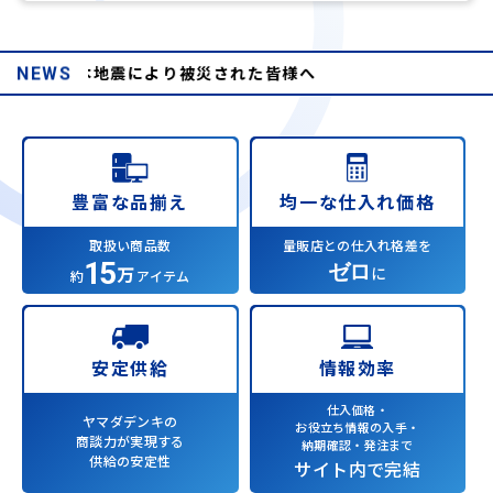
8年熊本地震により被災された皆様へ
NEWS
均一な仕入れ価格
豊富な品揃え
量販店との仕入れ格差を
取扱い商品数
15
ゼロ
万
に
約
アイテム
情報効率
安定供給
仕入価格・
ヤマダデンキの
お役立ち情報の入手・
商談力が実現する
納期確認・発注まで
供給の安定性
サイト内で完結