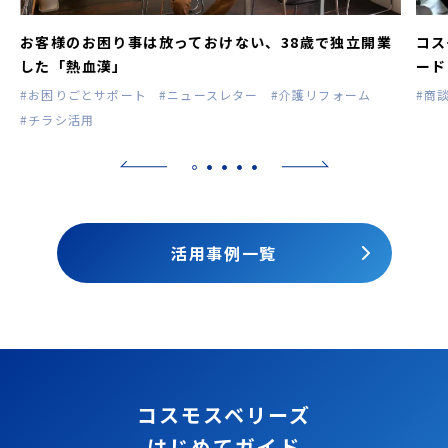
お客様のお困り事は放っておけない、38歳で独立開業
コス
した「熱血漢」
ード
#お困りごとサポート
#ニュースレター
#介護リフォーム
#商
#チラシ活用
活用事例一覧
コスモスベリーズ
はじめてガイド