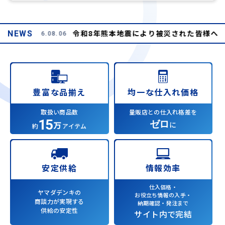
令和8年熊本地震により被災された皆様へ
NEWS
2026.08.06
均一な仕入れ価格
豊富な品揃え
量販店との仕入れ格差を
取扱い商品数
15
ゼロ
万
に
約
アイテム
情報効率
安定供給
仕入価格・
ヤマダデンキの
お役立ち情報の入手・
商談力が実現する
納期確認・発注まで
供給の安定性
サイト内で完結