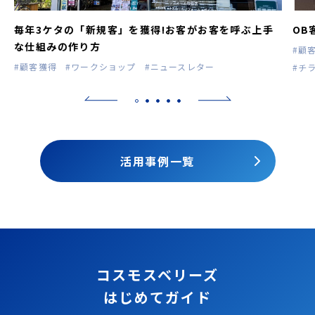
毎年3ケタの「新規客」を獲得!お客がお客を呼ぶ上手
OB
な仕組みの作り方
#顧
#顧客獲得
#ワークショップ
#ニュースレター
#チ
活用事例一覧
コスモスベリーズ
はじめてガイド