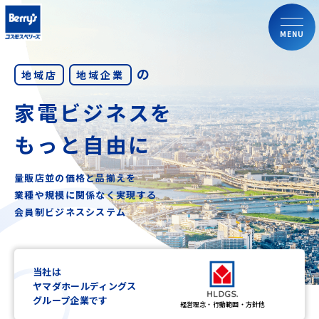
MENU
の
地域店
地域企業
家電ビジネスを
もっと自由に
量販店並の価格と品揃えを
業種や規模に関係なく実現する
会員制ビジネスシステム
当社は
ヤマダホールディングス
グループ企業です
経営理念・行動範囲・方針他