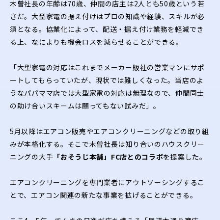
木曽社長の年齢は70歳、仲間の店主は2人とも50歳という若
さだ。大型家電の据え付けはプロの知識や経験、スキルが必
須となる。協業化によって、配送・据え付け業務を軽減でき
る上、なによりも機会ロスを減らせることができる。
「大型家電の対応はこれまでメーカー販社の営業マンにサポ
ートしてもらっていたが、現状では難しくなった。当店のよ
うなパパママ店では大型家電の対応は無理なので、仲間同士
の助け合いスキームは願ってもない試みだ」。
5月以降はエアコン販売やエアコンクリーニングなどの取り組
みが本格化する。そこで木曽社長は知り合いのハウスクリー
ニングの大手
「おそうじ本舗」FC店とのコラボ
を提案した。
エアコンクリーニングを専門業者にアウトソーシングするこ
とで、エアコン関連の新たな事業を拡げることができる。