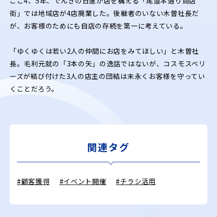
ここ4、5年、でんきの日進が店を構える「尾道本通り商店
街」では地域店が4店廃業した。後継者のいない木曽社長だ
が、お客様のためにも自店の存続を第一に考えている。
「ゆくゆくは若い2人の仲間にお店をみてほしい」と木曽社
長。毛利元就の「3本の矢」の逸話ではないが、コスモスベリ
ーズが結び付けた3人の店主の団結は末永くお客様を守ってい
くことだろう。
関連タグ
#顧客獲得
#イベント開催
#チラシ活用