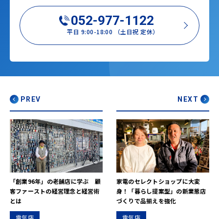
052-977-1122
平日 9:00-18:00 （土日祝 定休）
PREV
NEXT
「創業96年」の老舗店に学ぶ 顧
家電のセレクトショップに大変
客ファーストの経営理念と経営術
身！「暮らし提案型」の新業態店
とは
づくりで品揃えを強化
電気店
電気店