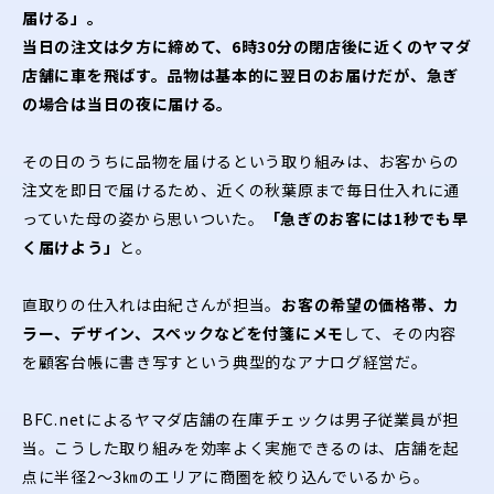
届ける」。
当日の注文は夕方に締めて、6時30分の閉店後に近くのヤマダ
店舗に車を飛ばす。品物は基本的に翌日のお届けだが、急ぎ
の場合は当日の夜に届ける。
その日のうちに品物を届けるという取り組みは、お客からの
注文を即日で届けるため、近くの秋葉原まで毎日仕入れに通
っていた母の姿から思いついた。
「急ぎのお客には1秒でも早
く届けよう」
と。
直取りの仕入れは由紀さんが担当。
お客の希望の価格帯、カ
ラー、デザイン、スペックなどを付箋にメモ
して、その内容
を顧客台帳に書き写すという典型的なアナログ経営だ。
BFC.netによるヤマダ店舗の在庫チェックは男子従業員が担
当。こうした取り組みを効率よく実施できるのは、店舗を起
点に半径2〜3㎞のエリアに商圏を絞り込んでいるから。