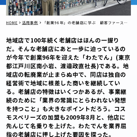
HOME
活用事例
「創業96年」の老舗店に学ぶ 顧客ファーストの経営理念と経営術とは
地域店で100年続く老舗店はほんの一握り
だ。そんな老舗店にあと一歩に迫っているの
が今年で創業96年を迎えた「わたでん」(東京
都江戸川区南小岩、渡邉政直社長)である。地
域店の転廃業が止まらぬ中で、同店は独自の
経営術で地域に根差した商いを継続してい
る。老舗店の特徴はいくつかあるが、事業継
続のために「業界の常識にとらわれない発想
を持つこと」も大きなポイントだろう。コス
モスベリーズの加盟も2009年8月と、他店に
先んじて名乗りを上げた。わたでんを業界屈
指の老舗店に押し上げた要因を探った。