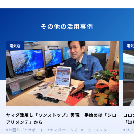
その他の活用事例
電気店
電
ヤマダ活用し「ワンストップ」実現 手始めは「シロ
コロ
アリメンテ」から
「知
#お困りごとサポート
#ヤマダホームズ
#ニュースレター
#リ