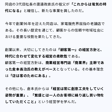
同店の3代目社長の渡邉政直氏の祖父が
「これからは電気の時
代になる」
と確信し、新たな事業を興したのだ。
今年で創業96年を迎えた同店は、家電販売界屈指の老舗店で
ある。その長い歴史を通じて、顧客からの信頼や地域社会に
おける重要な役割を果たしてきた。
創業以来、大切にしてきたのは
「顧客第一」の経営方針と、
時代に合わせて変化する経営の柔軟性
である。
顧客第一の経営方針は、
商業経営専門誌「商業界」主幹であ
った倉本長治氏の教えがベース
となっている。その基本理念
は
「店は客のためにある」
。
その他にも、倉本氏からは
「経営は常に創意工夫をしていく
姿勢が重要」、「繁盛とは一人のお客様に繰り返し買い物を
していただくこと」
という経営学を学んだ。