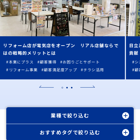
リフォーム店が電気店をオープン リアル店舗ならで
日立
はの戦略的メリットとは
貢献
#本業にプラス
#顧客獲得
#お困りごとサポート
#シ
#リフォーム事業
#顧客満足度アップ
#チラシ活用
#顧
業種で絞り込む
おすすめタグで絞り込む