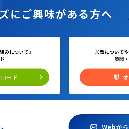
ズに
ご興味がある方へ
組みについて』
加盟についてや
ード
質問・
ンロード
オ
も、
Webか