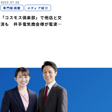
2023.07.26
専門紙掲載
メディア紹介
「コスモス倶楽部」で他店と交
流も 井手電気商会様が電波新
聞に掲載されました