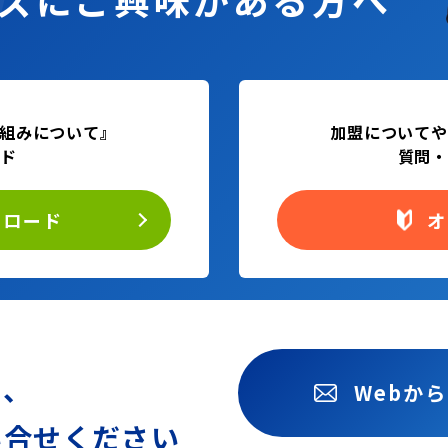
組みについて』
加盟についてや
ード
質問・
ンロード
オ
も、
Webか
い合せください