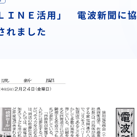
ＬＩＮＥ活用」 電波新聞に
されました