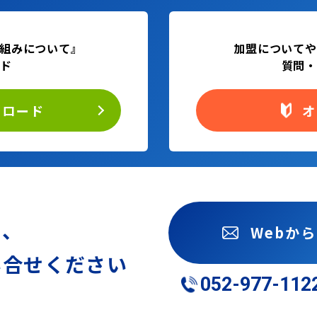
組みについて』
加盟についてや
ード
質問・
ンロード
オ
も、
Webか
い合せください
052-977-112